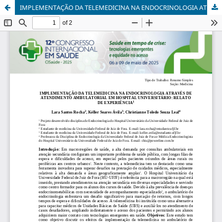
IMPLEMENTAÇÃO DA TELEMEDICINA NA ENDOCRINOLOGIA ATRAVÉS DE ATENDIMENTO AMBULATORIAL EM HOSPITAL UNIVERSITÁRIO: RELATO DE EXPERIÊNCIA