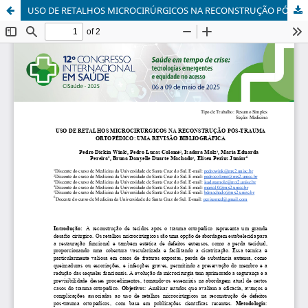
USO DE RETALHOS MICROCIRÚRGICOS NA RECONSTRUÇÃO PÓS-TRAUMA ORTOPÉDICO: UMA REVISÃO BIBLIOGRÁFICA