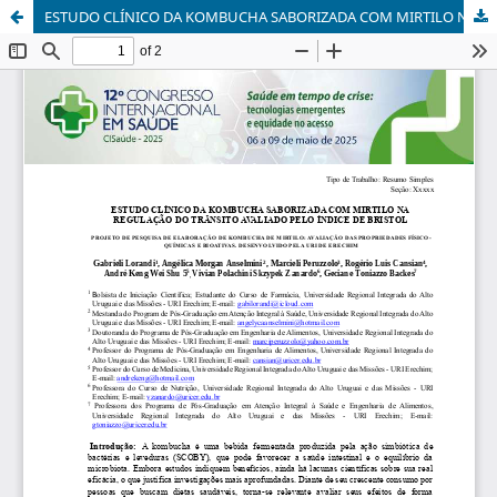
ESTUDO CLÍNICO DA KOMBUCHA SABORIZADA COM MIRTILO NA REGULAÇÃO DO TRÂNSITO AVALIADO PELO ÍNDICE DE BRISTOL