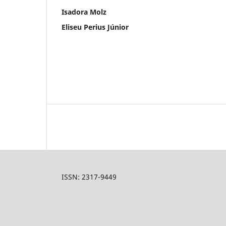
Isadora Molz
Eliseu Perius Júnior
ISSN: 2317-9449