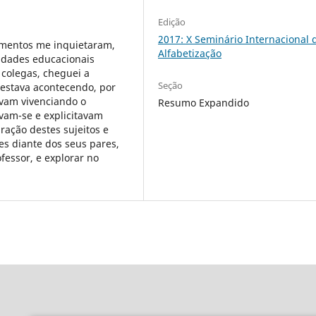
Edição
2017: X Seminário Internacional 
amentos me inquietaram,
Alfabetização
sidades educacionais
colegas, cheguei a
Seção
o estava acontecendo, por
avam vivenciando o
Resumo Expandido
avam-se e explicitavam
ação destes sujeitos e
es diante dos seus pares,
essor, e explorar no