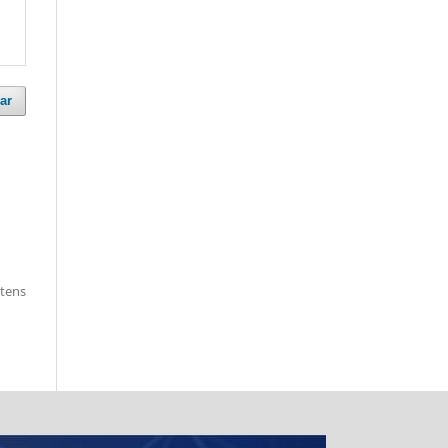
ar
itens