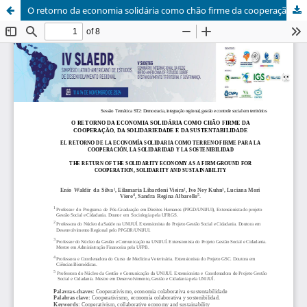
O retorno da economia solidária como chão firme da cooperação, da solidariedade e da sustentabilidade