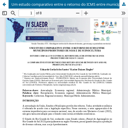
Um estudo comparativo entre o retorno do ICMS entre municípios produtores de soja e de suinocultura