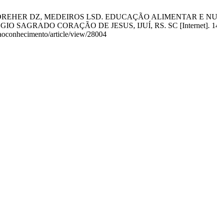
DREHER DZ, MEDEIROS LSD. EDUCAÇÃO ALIMENTAR E NU
 CORAÇÃO DE JESUS, IJUÍ, RS. SC [Internet]. 14º de outub
laoconhecimento/article/view/28004