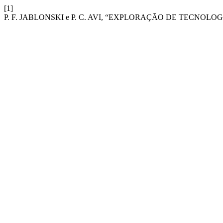
[1]
P. F. JABLONSKI e P. C. AVI, “EXPLORAÇÃO DE TECNO