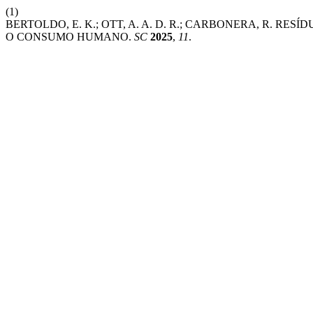
(1)
BERTOLDO, E. K.; OTT, A. A. D. R.; CARBONERA, R. R
O CONSUMO HUMANO.
SC
2025
,
11
.