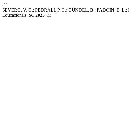
(1)
SEVERO, V. G.; PEDRALI, P. C.; GÜNDEL, B.; PADOIN, E. L.; P
Educacionais.
SC
2025
,
11
.