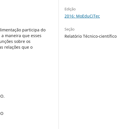
Edição
2016: MoEduCiTec
Seção
limentação participa do
 a maneira que esses
Relatório Técnico-científico
unções sobre os
s relações que o
GO.
GO