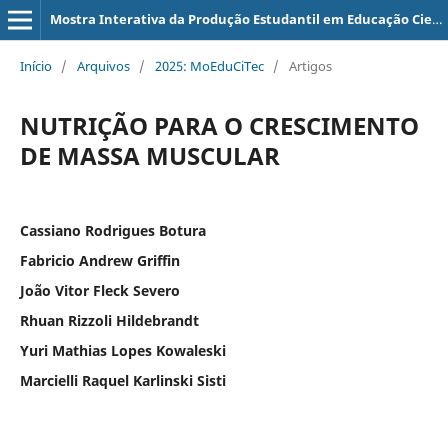
Mostra Interativa da Produção Estudantil em Educação Científica e Tecnológica
Início
/
Arquivos
/
2025: MoEduCiTec
/
Artigos
NUTRIÇÃO PARA O CRESCIMENTO
DE MASSA MUSCULAR
Cassiano Rodrigues Botura
Fabricio Andrew Griffin
João Vitor Fleck Severo
Rhuan Rizzoli Hildebrandt
Yuri Mathias Lopes Kowaleski
Marcielli Raquel Karlinski Sisti