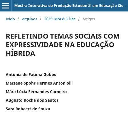
Mostra Interativa da Produção Estudantil em Educação Científica e Tecnológica
Início
/
Arquivos
/
2025: MoEduCiTec
/
Artigos
REFLETINDO TEMAS SOCIAIS COM
EXPRESSIVIDADE NA EDUCAÇÃO
HÍBRIDA
Antonia de Fátima Gobbo
Marzane Spohr Hermes Antoniolli
Mára Lúcia Fernandes Carneiro
Augusto Rocha dos Santos
Sara Robaert de Souza