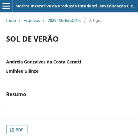
Mostra Interativa da Produção Estudantil em Educação Científica e Tecnológica
Início
/
Arquivos
/
2025: MoEduCiTec
/
Artigos
SOL DE VERÃO
Andréia Gonçalves da Costa Ceratti
Emihlee Glänze
Resumo
...
PDF