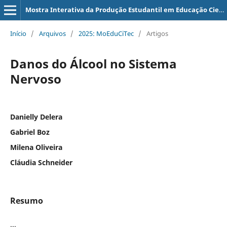
Mostra Interativa da Produção Estudantil em Educação Científica e Tecnológica
Início
/
Arquivos
/
2025: MoEduCiTec
/
Artigos
Danos do Álcool no Sistema
Nervoso
Danielly Delera
Gabriel Boz
Milena Oliveira
Cláudia Schneider
Resumo
...