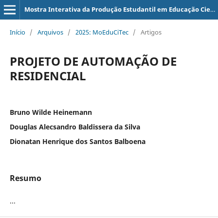
Mostra Interativa da Produção Estudantil em Educação Científica e Tecnológica
Início
/
Arquivos
/
2025: MoEduCiTec
/
Artigos
PROJETO DE AUTOMAÇÃO DE
RESIDENCIAL
Bruno Wilde Heinemann
Douglas Alecsandro Baldissera da Silva
Dionatan Henrique dos Santos Balboena
Resumo
...