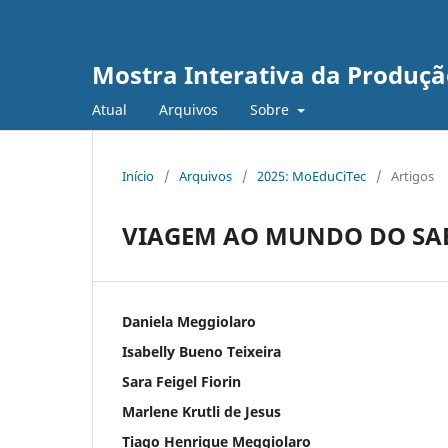
Mostra Interativa da Produção
Atual
Arquivos
Sobre
Início
/
Arquivos
/
2025: MoEduCiTec
/
Artigos
VIAGEM AO MUNDO DO SA
Daniela Meggiolaro
Isabelly Bueno Teixeira
Sara Feigel Fiorin
Marlene Krutli de Jesus
Tiago Henrique Meggiolaro