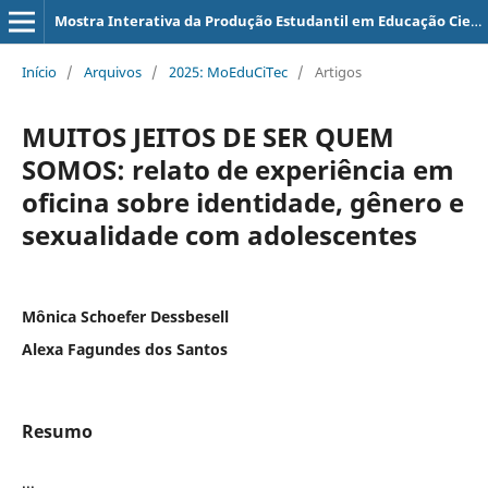
Mostra Interativa da Produção Estudantil em Educação Científica e Tecnológica
Início
/
Arquivos
/
2025: MoEduCiTec
/
Artigos
MUITOS JEITOS DE SER QUEM
SOMOS: relato de experiência em
oficina sobre identidade, gênero e
sexualidade com adolescentes
Mônica Schoefer Dessbesell
Alexa Fagundes dos Santos
Resumo
...