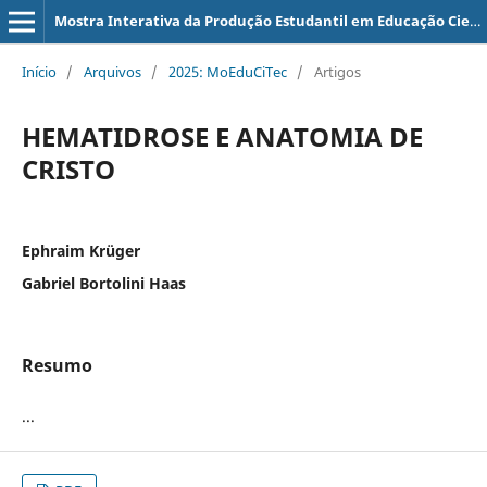
Mostra Interativa da Produção Estudantil em Educação Científica e Tecnológica
Início
/
Arquivos
/
2025: MoEduCiTec
/
Artigos
HEMATIDROSE E ANATOMIA DE
CRISTO
Ephraim Krüger
Gabriel Bortolini Haas
Resumo
...