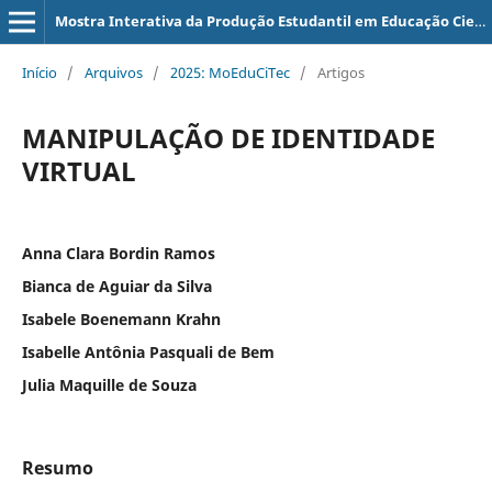
Mostra Interativa da Produção Estudantil em Educação Científica e Tecnológica
Início
/
Arquivos
/
2025: MoEduCiTec
/
Artigos
MANIPULAÇÃO DE IDENTIDADE
VIRTUAL
Anna Clara Bordin Ramos
Bianca de Aguiar da Silva
Isabele Boenemann Krahn
Isabelle Antônia Pasquali de Bem
Julia Maquille de Souza
Resumo