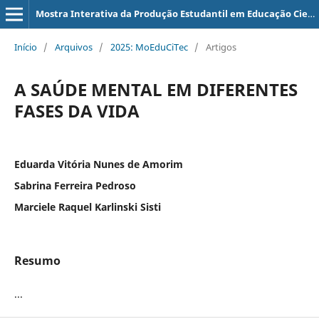
Mostra Interativa da Produção Estudantil em Educação Científica e Tecnológica
Início
/
Arquivos
/
2025: MoEduCiTec
/
Artigos
A SAÚDE MENTAL EM DIFERENTES
FASES DA VIDA
Eduarda Vitória Nunes de Amorim
Sabrina Ferreira Pedroso
Marciele Raquel Karlinski Sisti
Resumo
...