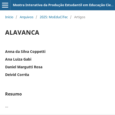
Mostra Interativa da Produção Estudantil em Educação Científica e Tecnológica
Início
/
Arquivos
/
2025: MoEduCiTec
/
Artigos
ALAVANCA
Anna da Silva Coppetti
Ana Luiza Gabi
Daniel Margutti Rosa
Deivid Corrêa
Resumo
...