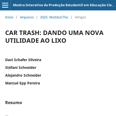
Mostra Interativa da Produção Estudantil em Educação Científica e Tecnológica
Início
/
Arquivos
/
2025: MoEduCiTec
/
Artigos
CAR TRASH: DANDO UMA NOVA
UTILIDADE AO LIXO
Davi Schafer Silveira
Stéfani Schneider
Alejandro Schneider
Marzué Epp Pereira
Resumo
...