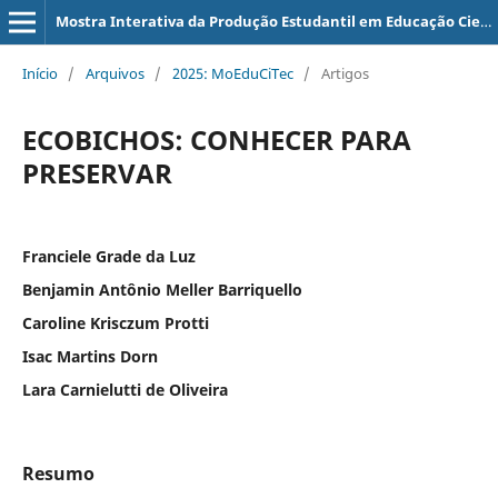
Mostra Interativa da Produção Estudantil em Educação Científica e Tecnológica
Início
/
Arquivos
/
2025: MoEduCiTec
/
Artigos
ECOBICHOS: CONHECER PARA
PRESERVAR
Franciele Grade da Luz
Benjamin Antônio Meller Barriquello
Caroline Krisczum Protti
Isac Martins Dorn
Lara Carnielutti de Oliveira
Resumo