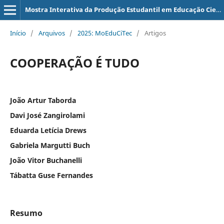
Mostra Interativa da Produção Estudantil em Educação Científica e Tecnológica
Início
/
Arquivos
/
2025: MoEduCiTec
/
Artigos
COOPERAÇÃO É TUDO
João Artur Taborda
Davi José Zangirolami
Eduarda Letícia Drews
Gabriela Margutti Buch
João Vitor Buchanelli
Tábatta Guse Fernandes
Resumo