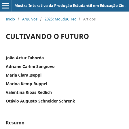
Mostra Interativa da Produção Estudantil em Educação Científica e Tecnológica
Início
/
Arquivos
/
2025: MoEduCiTec
/
Artigos
CULTIVANDO O FUTURO
João Artur Taborda
Adriane Carlini Sangiovo
Maria Clara Iseppi
Marina Kemp Ruppel
Valentina Ribas Redlich
Otávio Augusto Schneider Schrenk
Resumo