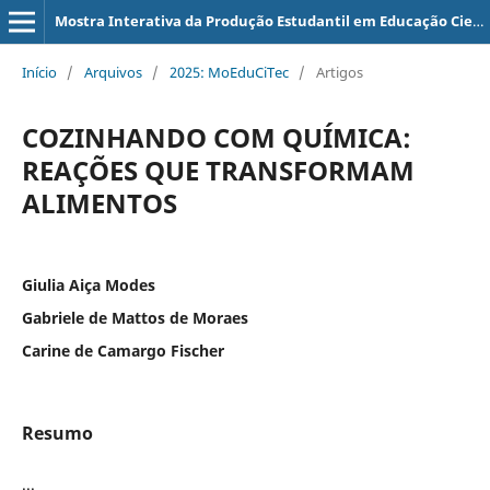
Mostra Interativa da Produção Estudantil em Educação Científica e Tecnológica
Início
/
Arquivos
/
2025: MoEduCiTec
/
Artigos
COZINHANDO COM QUÍMICA:
REAÇÕES QUE TRANSFORMAM
ALIMENTOS
Giulia Aiça Modes
Gabriele de Mattos de Moraes
Carine de Camargo Fischer
Resumo
...