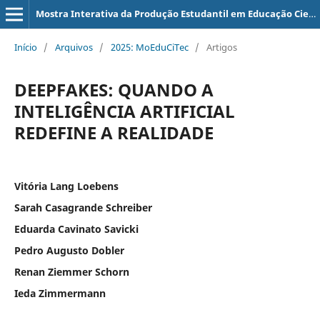
Mostra Interativa da Produção Estudantil em Educação Científica e Tecnológica
Início
/
Arquivos
/
2025: MoEduCiTec
/
Artigos
DEEPFAKES: QUANDO A
INTELIGÊNCIA ARTIFICIAL
REDEFINE A REALIDADE
Vitória Lang Loebens
Sarah Casagrande Schreiber
Eduarda Cavinato Savicki
Pedro Augusto Dobler
Renan Ziemmer Schorn
Ieda Zimmermann