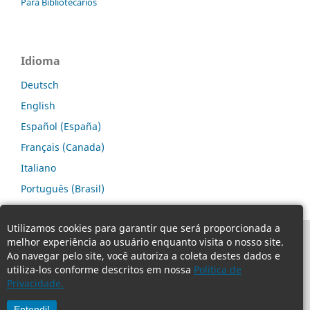
Para Bibliotecários
Idioma
Deutsch
English
Español (España)
Français (Canada)
Italiano
Português (Brasil)
Utilizamos cookies para garantir que será proporcionada a
melhor experiência ao usuário enquanto visita o nosso site.
Ao navegar pelo site, você autoriza a coleta destes dados e
utiliza-los conforme descritos em nossa
Política de
Privacidade.
Entendi!