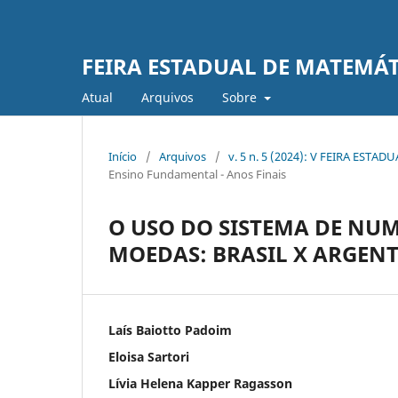
FEIRA ESTADUAL DE MATEMÁT
Atual
Arquivos
Sobre
Início
/
Arquivos
/
v. 5 n. 5 (2024): V FEIRA ES
Ensino Fundamental - Anos Finais
O USO DO SISTEMA DE NU
MOEDAS: BRASIL X ARGEN
Laís Baiotto Padoim
Eloisa Sartori
Lívia Helena Kapper Ragasson