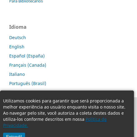
Para Bibliotecários
Idioma
Deutsch
English
Español (España)
Français (Canada)
Italiano
Português (Brasil)
Utilizamos cookies para garantir que será proporcionada a
melhor experiência ao usuário enquanto visita o nosso site.
Ao navegar pelo site, você autoriza a coleta destes dados e
utiliza-los conforme descritos em nossa
Política de
Privacidade.
Entendi!