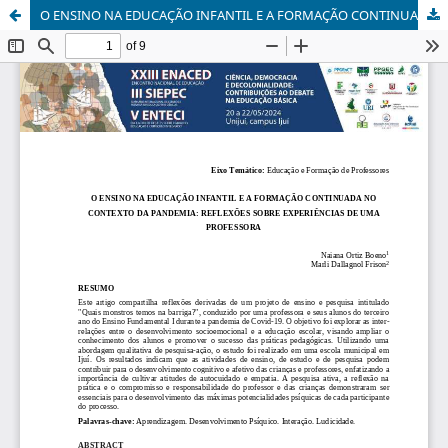
O ENSINO NA EDUCAÇÃO INFANTIL E A FORMAÇÃO CONTINUADA NO CONTEXTO DA PANDEMIA: REFLEXÕES SOBRE EXPERIÊNCIAS DE UMA PROFESSORA