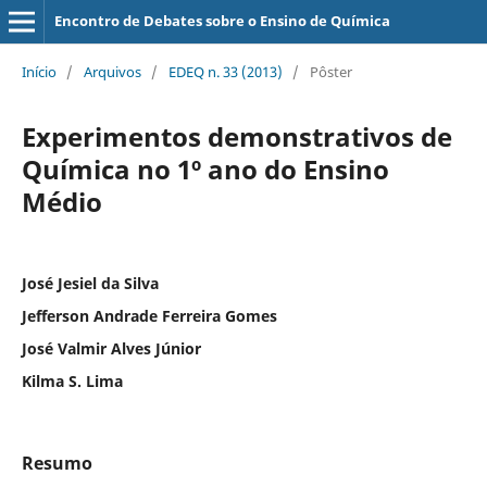
Encontro de Debates sobre o Ensino de Química
Início
/
Arquivos
/
EDEQ n. 33 (2013)
/
Pôster
Experimentos demonstrativos de
Química no 1º ano do Ensino
Médio
José Jesiel da Silva
Jefferson Andrade Ferreira Gomes
José Valmir Alves Júnior
Kilma S. Lima
Resumo