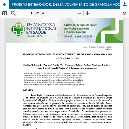
PROJETO INTEGRADOR: DESENVOLVIMENTO DE GRANOLA ADOÇADA COM AÇÚCAR DE COCO