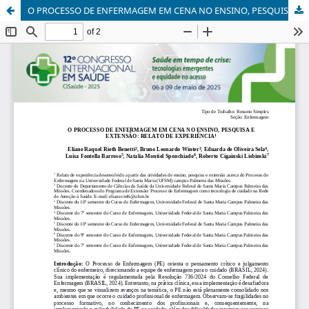
O PROCESSO DE ENFERMAGEM EM CENA NO ENSINO, PESQUISA E EXTENSÃO: RELATO DE EXPERIÊNCIA