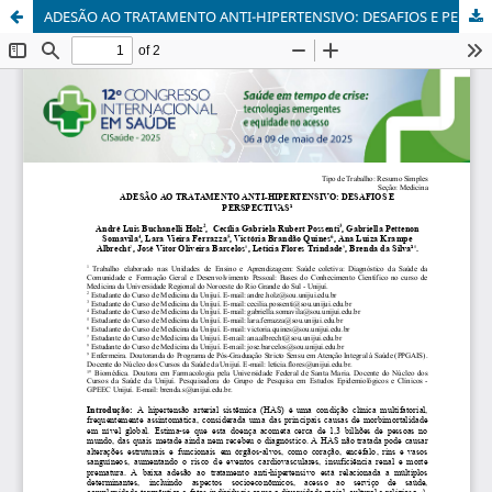
ADESÃO AO TRATAMENTO ANTI-HIPERTENSIVO: DESAFIOS E PERSPECTIVAS