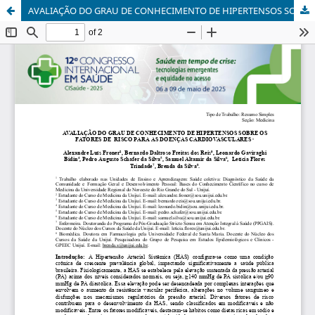
AVALIAÇÃO DO GRAU DE CONHECIMENTO DE HIPERTENSOS SOBRE OS FATORES DE RISCO PARA AS DOENÇAS CARDIOVASCULARES