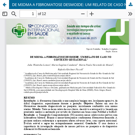
DE MIOMA A FIBROMATOSE DESMOIDE: UM RELATO DE CASO NO CONTEXTO GESTACIONAL