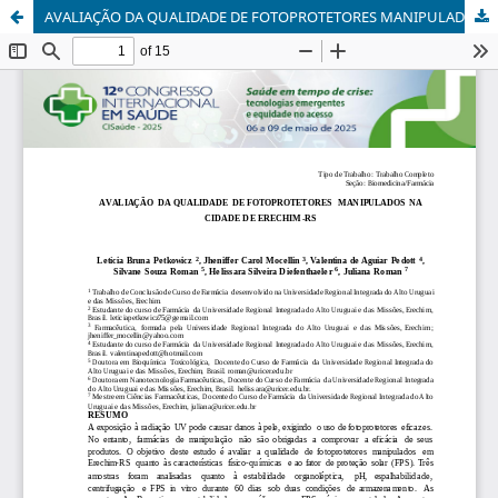
AVALIAÇÃO DA QUALIDADE DE FOTOPROTETORES MANIPULADOS NA CIDADE DE ERECHIM-RS