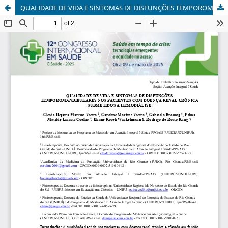
QUALIDADE DE VIDA E SINTOMAS DE DISFUNÇÕES TEMPOROMANDIBULARES NOS PACIENTES COM DOENÇA RENAL CRÔNICA SUBMETIDOS A HEMODIÁLISE