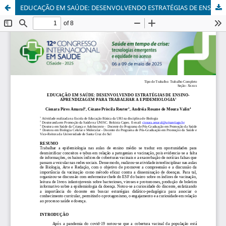
EDUCAÇÃO EM SAÚDE: DESENVOLVENDO ESTRATÉGIAS DE ENSINO-APRENDIZAGEM PARA TRABALHAR A EPIDEMIOLOGIA