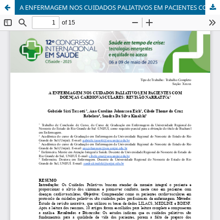
A ENFERMAGEM NOS CUIDADOS PALIATIVOS EM PACIENTES COM DOENÇAS CARDIOVASCULARES: REVISÃO NARRATIVA