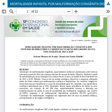
MORTALIDADE INFANTIL POR MALFORMAÇÃO CONGÊNITA DOS SISTEMAS RESPIRATÓRIO E CARDIOVASCULAR NO RIO GRANDE DO SUL: UMA ANÁLISE DE 2015 A 2020