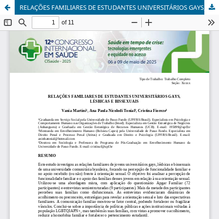
RELAÇÕES FAMILIARES DE ESTUDANTES UNIVERSITÁRIOS GAYS, LÉSBICAS E BISSEXUAIS