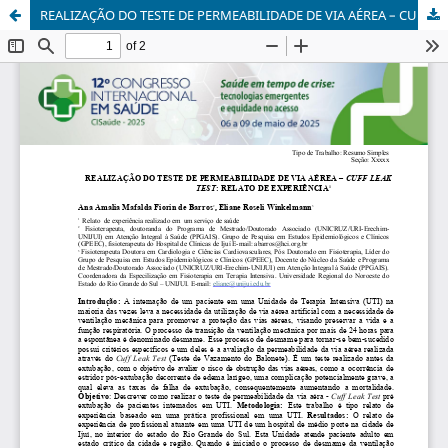
REALIZAÇÃO DO TESTE DE PERMEABILIDADE DE VIA AÉREA – CUFF LEAK TEST: RELATO DE EXPERIÊNCIA