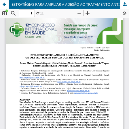
ESTRATÉGIAS PARA AMPLIAR A ADESÃO AO TRATAMENTO ANTIRRETROVIRAL DE PESSOAS COM HIV PRIVADAS DE LIBERDADE