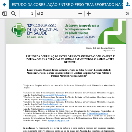
ESTUDO DA CORRELAÇÃO ENTRE O PESO TRANSPORTADO NA CABEÇA E DOR NA COLUNA CERVICAL E LOMBAR EM VENDEDORAS AMBULANTES DE PEIXE