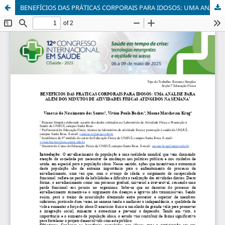
BENEFÍCIOS DAS PRÁTICAS CORPORAIS PARA IDOSOS: UMA ANÁLISE PARA ALÉM DOS MINUTOS DE ATIVIDADES FÍSICAS ATINGIDOS NA SEMANA